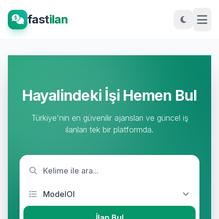
fast
ilan
Hayalindeki İşi Hemen Bul
Türkiye'nin en güvenilir ajansları ve güncel iş
ilanları tek bir platformda.
İlan Bul