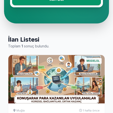
İlan Listesi
Toplam
1
sonuç bulundu.
MODELOL
Muğla
1 hafta önce