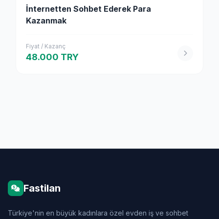
İnternetten Sohbet Ederek Para
Kazanmak
Fiyat / Kazanç
48.000 TRY
Fastilan
Türkiye'nin en büyük kadınlara özel evden iş ve sohbet