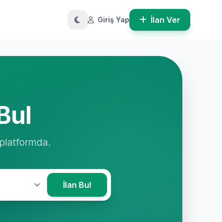
İlan Ver
Giriş Yap
Bul
 platformda.
İlan Bul