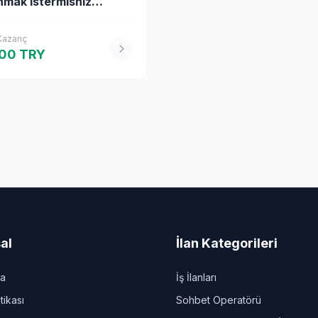
mak istermisniz
ik İş İlanları
 Kazanç
00 TRY
al
İlan Kategorileri
da
İş İlanları
itikası
Sohbet Operatörü