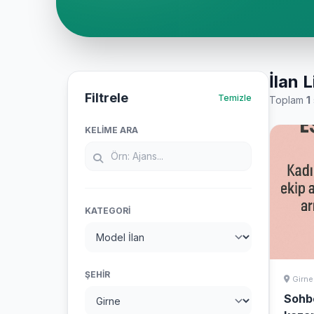
İlan L
Filtrele
Temizle
Toplam
1
KELIME ARA
KATEGORI
ŞEHIR
Girne
Sohb