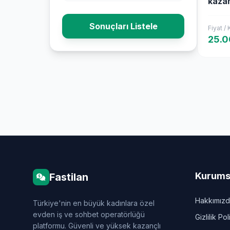
kazan
haftal
Sonuçları Listele
Fiyat /
25.0
Kurums
Fastilan
Hakkımız
Türkiye'nin en büyük kadınlara özel
evden iş ve sohbet operatörlüğü
Gizlilik Pol
platformu. Güvenli ve yüksek kazançlı