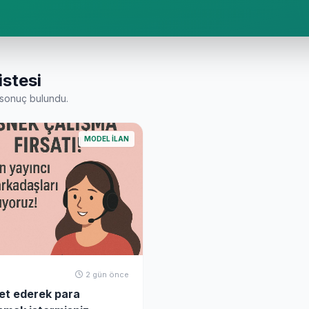
istesi
sonuç bulundu.
MODEL İLAN
2 gün önce
et ederek para