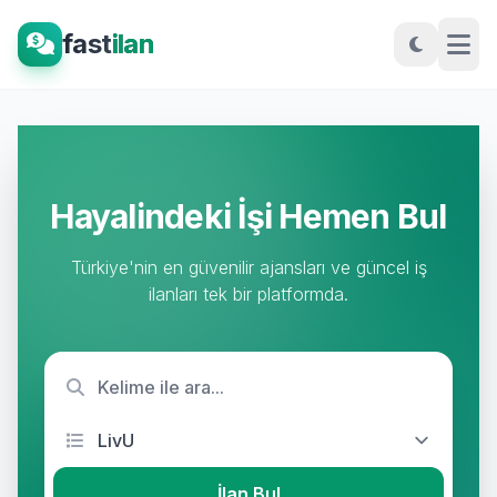
fast
ilan
Hayalindeki İşi Hemen Bul
Türkiye'nin en güvenilir ajansları ve güncel iş
ilanları tek bir platformda.
İlan Bul