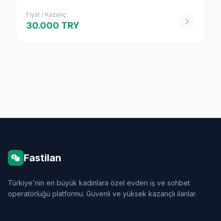
Fiyat / Kazanç
30.000 TRY
Fastilan
Türkiye'nin en büyük kadınlara özel evden iş ve sohbet
operatörlüğü platformu. Güvenli ve yüksek kazançlı ilanlar.