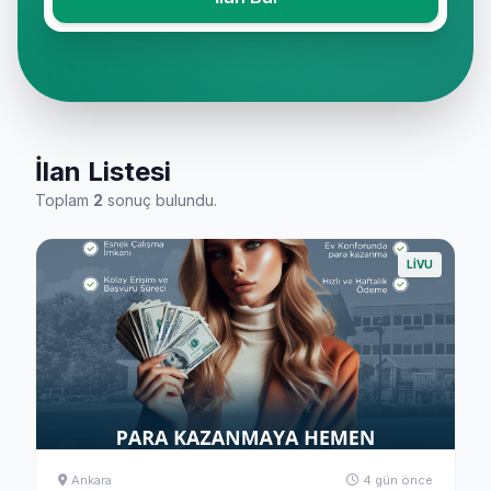
İlan Listesi
Toplam
2
sonuç bulundu.
LIVU
Ankara
4 gün önce