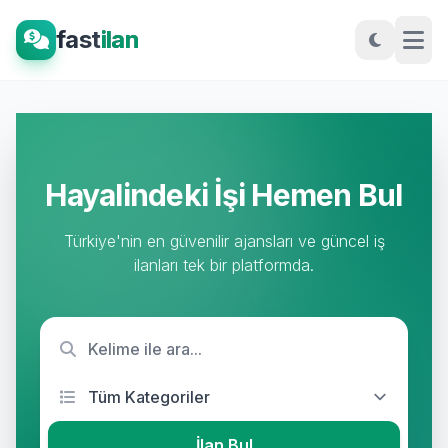
fast
ilan
Hayalindeki İşi Hemen Bul
Türkiye'nin en güvenilir ajansları ve güncel iş
ilanları tek bir platformda.
İlan Bul