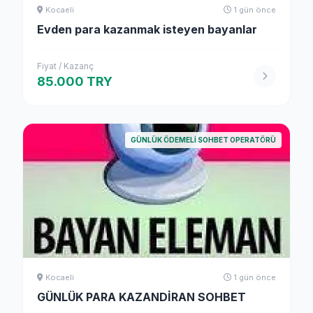
Kocaeli
1 gün önce
Evden para kazanmak isteyen bayanlar
Fiyat / Kazanç
85.000 TRY
GÜNLÜK ÖDEMELI SOHBET OPERATÖRÜ
Kocaeli
1 gün önce
GÜNLÜK PARA KAZANDİRAN SOHBET