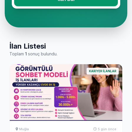
İlan Listesi
Toplam
1
sonuç bulundu.
KARIYER ILANLAR
Muğla
5 gün önce