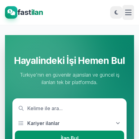
fast
ilan
Hayalindeki İşi Hemen Bul
Türkiye'nin en güvenilir ajansları ve güncel iş
ilanları tek bir platformda.
İlan Bul