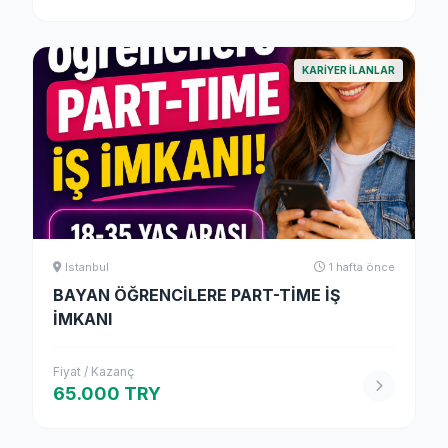
KARIYER ILANLAR
Istanbul
1 hafta önce
BAYAN ÖĞRENCİLERE PART-TİME İŞ
İMKANI
Fiyat / Kazanç
65.000 TRY