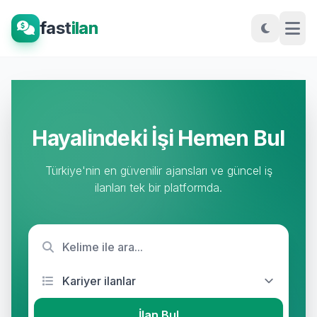
fast
ilan
Hayalindeki İşi Hemen Bul
Türkiye'nin en güvenilir ajansları ve güncel iş
ilanları tek bir platformda.
İlan Bul