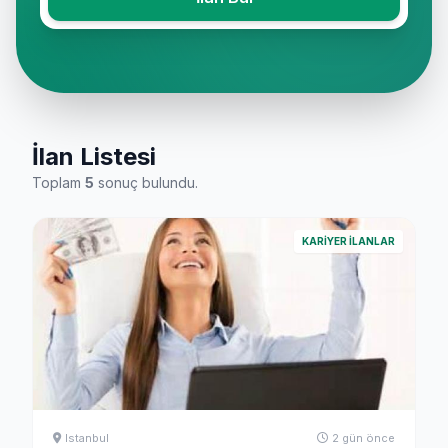
İlan Listesi
Toplam
5
sonuç bulundu.
KARIYER ILANLAR
Istanbul
2 gün önce