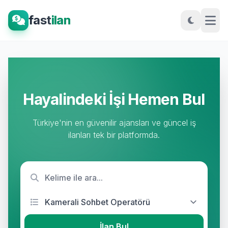
fast
ilan
Hayalindeki İşi Hemen Bul
Türkiye'nin en güvenilir ajansları ve güncel iş
ilanları tek bir platformda.
İlan Bul