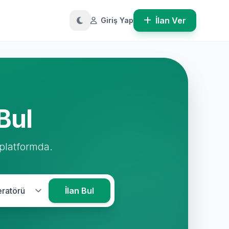
İlan Ver
Giriş Yap
Bul
 platformda.
İlan Bul