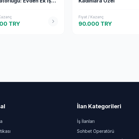
törlüğü: Evden Ek İş
Kadınlara Özel
nı
 Kazanç
Fiyat / Kazanç
000 TRY
90.000 TRY
al
İlan Kategorileri
da
İş İlanları
itikası
Sohbet Operatörü