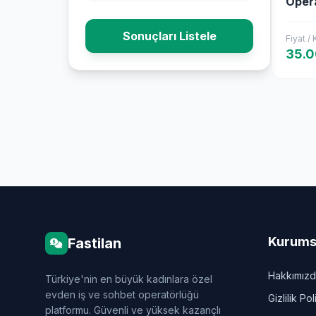
Opera
İmka
Sonuçları Listele
Fiyat /
35.
Kurums
Fastilan
Hakkımız
Türkiye'nin en büyük kadınlara özel
evden iş ve sohbet operatörlüğü
Gizlilik Pol
platformu. Güvenli ve yüksek kazançlı