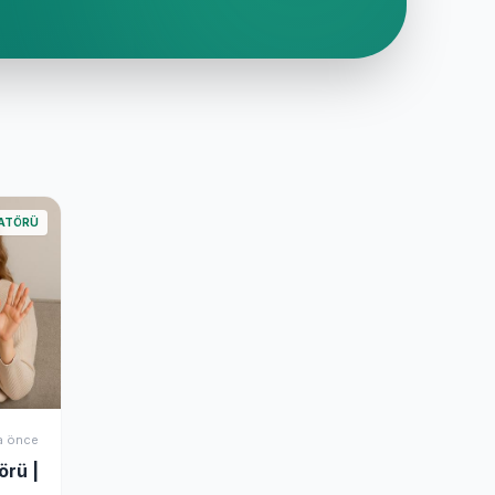
RATÖRÜ
ta önce
örü |