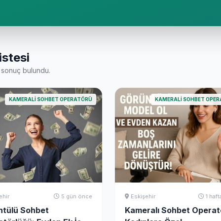
istesi
sonuç bulundu.
KAMERALI SOHBET OPERATÖRÜ
KAMERALI SOHBET OPE
ehir
5 gün önce
Eskişehir
1 haf
ntülü Sohbet
Kameralı Sohbet Operat