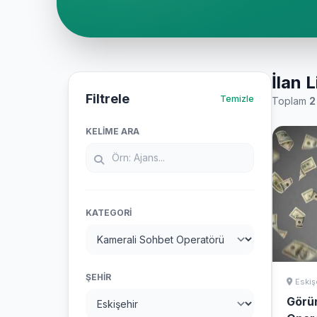
İlan L
Filtrele
Temizle
Toplam
2
KELIME ARA
KATEGORI
ŞEHIR
Eskiş
Görü