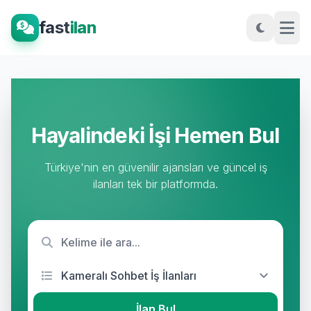
fast
ilan
Hayalindeki İşi Hemen Bul
Türkiye'nin en güvenilir ajansları ve güncel iş
ilanları tek bir platformda.
İlan Bul