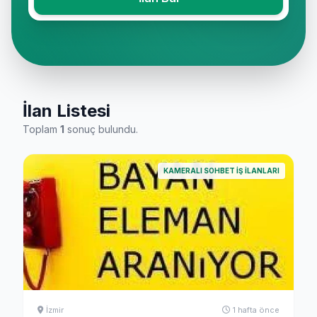
İlan Listesi
Toplam
1
sonuç bulundu.
KAMERALI SOHBET İŞ İLANLARI
İzmir
1 hafta önce