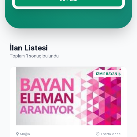
İlan Listesi
Toplam
1
sonuç bulundu.
İZMIR BAYAN İŞ
Muğla
1 hafta önce