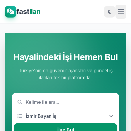
fast
ilan
Hayalindeki İşi Hemen Bul
Türkiye'nin en güvenilir ajansları ve güncel iş
ilanları tek bir platformda.
İlan Bul