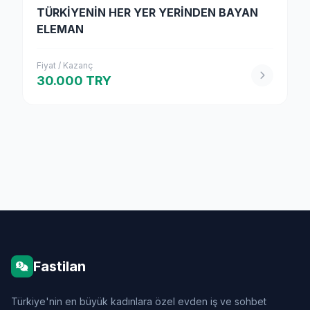
TÜRKİYENİN HER YER YERİNDEN BAYAN
ELEMAN
Fiyat / Kazanç
30.000 TRY
Fastilan
Türkiye'nin en büyük kadınlara özel evden iş ve sohbet