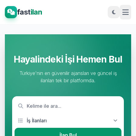
fast
ilan
Hayalindeki İşi Hemen Bul
Türkiye'nin en güvenilir ajansları ve güncel iş
ilanları tek bir platformda.
İlan Bul