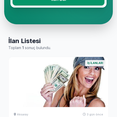
İlan Listesi
Toplam
1
sonuç bulundu.
İŞ İLANLARI
Aksaray
3 gün önce