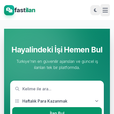
fast
ilan
Hayalindeki İşi Hemen Bul
Türkiye'nin en güvenilir ajansları ve güncel iş
ilanları tek bir platformda.
İlan Bul