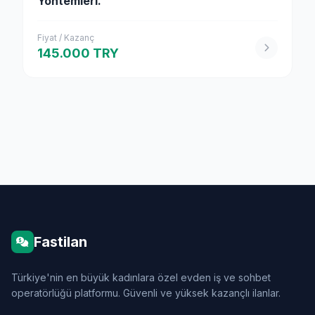
Yöntemleri.
Fiyat / Kazanç
145.000 TRY
Fastilan
Türkiye'nin en büyük kadınlara özel evden iş ve sohbet
operatörlüğü platformu. Güvenli ve yüksek kazançlı ilanlar.