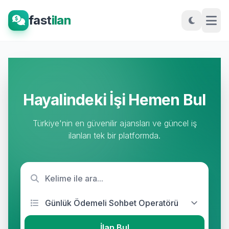
fast
ilan
Hayalindeki İşi Hemen Bul
Türkiye'nin en güvenilir ajansları ve güncel iş
ilanları tek bir platformda.
İlan Bul