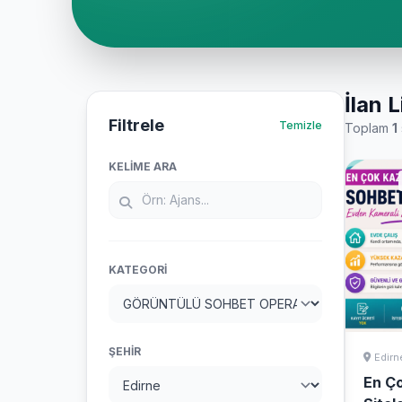
İlan L
Filtrele
Temizle
Toplam
1
KELIME ARA
KATEGORI
ŞEHIR
Edirn
En Ç