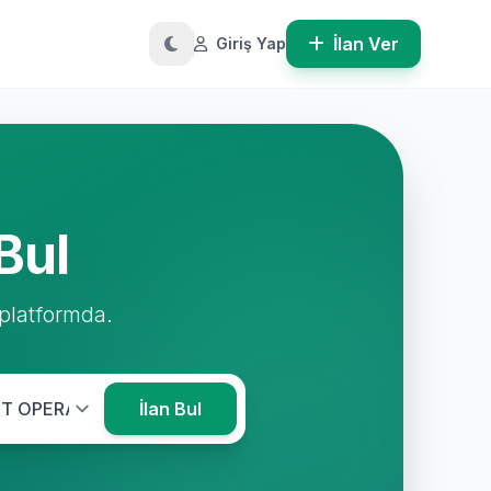
İlan Ver
Giriş Yap
Bul
 platformda.
İlan Bul