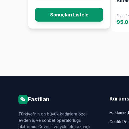
Sitel
Aran
Sonuçları Listele
Fiyat /
95.
Kurums
Fastilan
Hakkımız
Türkiye'nin en büyük kadınlara özel
evden iş ve sohbet operatörlüğü
Gizlilik Pol
platformu. Güvenli ve yüksek kazançlı