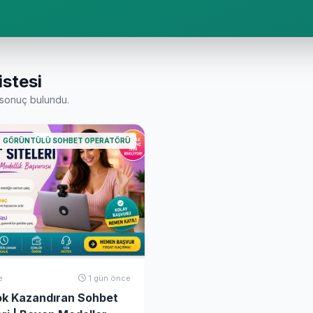
istesi
sonuç bulundu.
GÖRÜNTÜLÜ SOHBET OPERATÖRÜ
e
1 gün önce
ok Kazandıran Sohbet