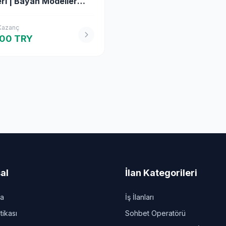
eri | Bayan Modeller
ıyor
 Kazanç
000 TRY
al
İlan Kategorileri
da
İş İlanları
itikası
Sohbet Operatörü