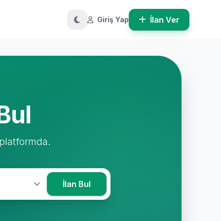
İlan Ver
Giriş Yap
Bul
 platformda.
İlan Bul