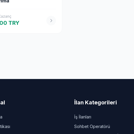
nma
 Kazanç
000 TRY
al
İlan Kategorileri
da
İş İlanları
itikası
Sohbet Operatörü