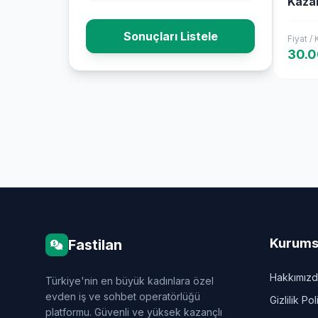
Kaza
Sonuçları Listele
Fiyat /
30.
Kurums
Fastilan
Hakkımız
Türkiye'nin en büyük kadınlara özel
evden iş ve sohbet operatörlüğü
Gizlilik Pol
platformu. Güvenli ve yüksek kazançlı