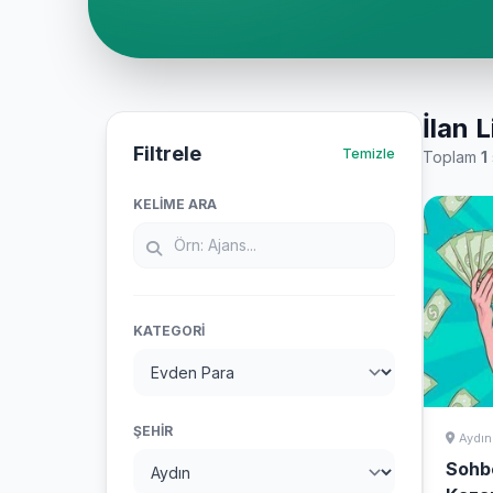
İlan L
Filtrele
Temizle
Toplam
1
KELIME ARA
KATEGORI
ŞEHIR
Aydın
Sohb