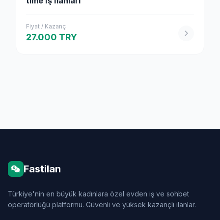
time İş İlanları
Fiyat / Kazanç
27.000 TRY
Fastilan
Türkiye'nin en büyük kadınlara özel evden iş ve sohbet
operatörlüğü platformu. Güvenli ve yüksek kazançlı ilanlar.