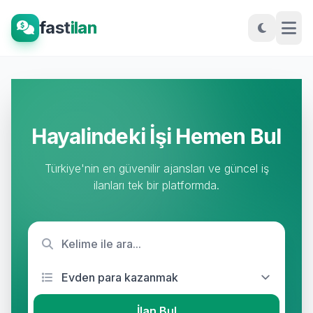
fast
ilan
Hayalindeki İşi Hemen Bul
Türkiye'nin en güvenilir ajansları ve güncel iş
ilanları tek bir platformda.
İlan Bul