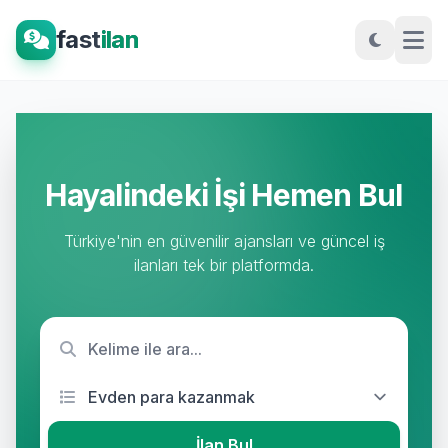
fast
ilan
Hayalindeki İşi Hemen Bul
Türkiye'nin en güvenilir ajansları ve güncel iş
ilanları tek bir platformda.
İlan Bul