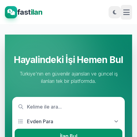
fast
ilan
Hayalindeki İşi Hemen Bul
Türkiye'nin en güvenilir ajansları ve güncel iş
ilanları tek bir platformda.
İlan Bul