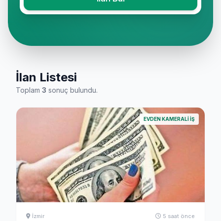
İlan Listesi
Toplam
3
sonuç bulundu.
EVDEN KAMERALI İŞ
İzmir
5 saat önce