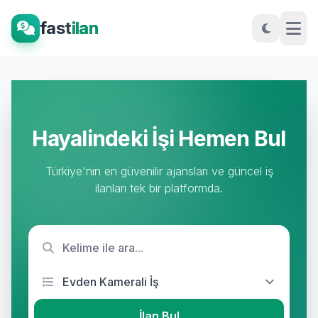
fast
ilan
Hayalindeki İşi Hemen Bul
Türkiye'nin en güvenilir ajansları ve güncel iş
ilanları tek bir platformda.
İlan Bul