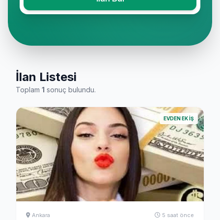
İlan Listesi
Toplam
1
sonuç bulundu.
EVDEN EK İŞ
Ankara
5 saat önce