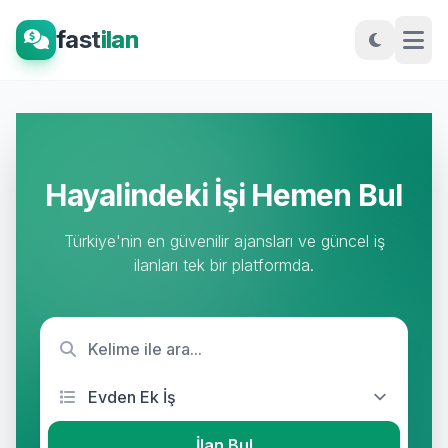
fast
ilan
Hayalindeki İşi Hemen Bul
Türkiye'nin en güvenilir ajansları ve güncel iş
ilanları tek bir platformda.
İlan Bul