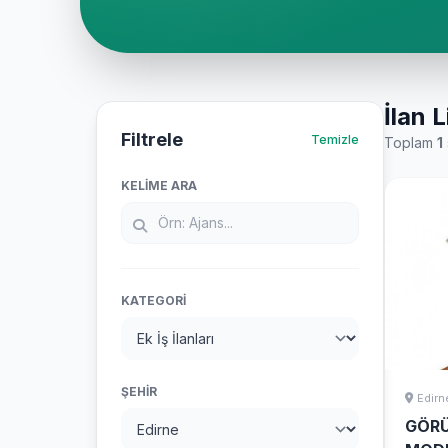
İlan L
Filtrele
Temizle
Toplam
1
KELIME ARA
KATEGORI
ŞEHIR
Edirn
GÖR