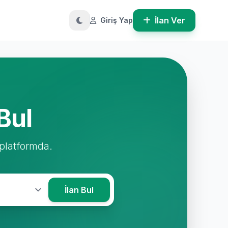
İlan Ver
Giriş Yap
Bul
 platformda.
İlan Bul