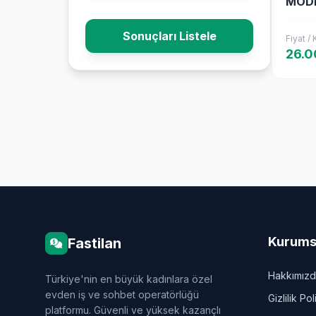
MOD
Sonuçları Listele
Fiyat /
26.0
Kurums
Fastilan
Hakkımız
Türkiye'nin en büyük kadınlara özel
evden iş ve sohbet operatörlüğü
Gizlilik Pol
platformu. Güvenli ve yüksek kazançlı