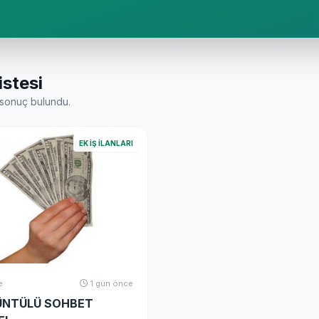
istesi
sonuç bulundu.
EK İŞ İLANLARI
e
1 gün önce
ÜNTÜLÜ SOHBET