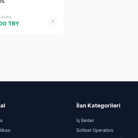
EL
 Kazanç
00 TRY
al
İlan Kategorileri
da
İş İlanları
itikası
Sohbet Operatörü