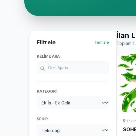
İlan L
Filtrele
Temizle
Toplam
1
KELIME ARA
KATEGORI
ŞEHIR
Tekir
SOHB