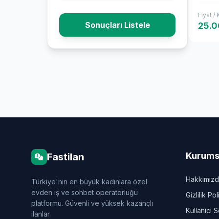
Fiyat /
Sonuçları Listele
25.0
Kurums
Fastilan
Hakkımız
Türkiye'nin en büyük kadınlara özel
evden iş ve sohbet operatörlüğü
Gizlilik Pol
platformu. Güvenli ve yüksek kazançlı
Kullanıcı 
ilanlar.