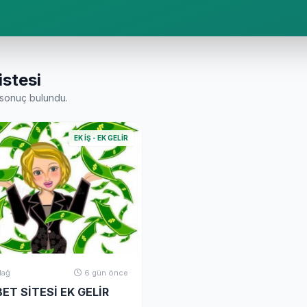
istesi
sonuç bulundu.
EK İŞ - EK GELIR
dağ
6 gün önce
ET SİTESİ EK GELİR