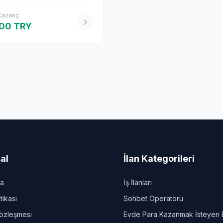
 Kazanç
00 TRY
al
İlan Kategorileri
da
İş İlanları
itikası
Sohbet Operatörü
Sözleşmesi
Evde Para Kazanmak İsteyen 