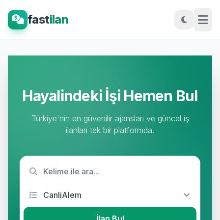
fast
ilan
Hayalindeki İşi Hemen Bul
Türkiye'nin en güvenilir ajansları ve güncel iş
ilanları tek bir platformda.
İlan Bul