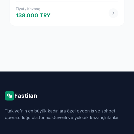
Fiyat / Kazanç
138.000 TRY
Fastilan
Türkiye'nin en büyük kadınlara özel evden iş ve sohbet
operatörlüğü platformu. Güvenli ve yüksek kazançlı ilanlar.