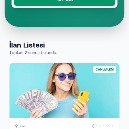
İlan Listesi
Toplam
2
sonuç bulundu.
CANLIALEM
İzmir
1 gün önce