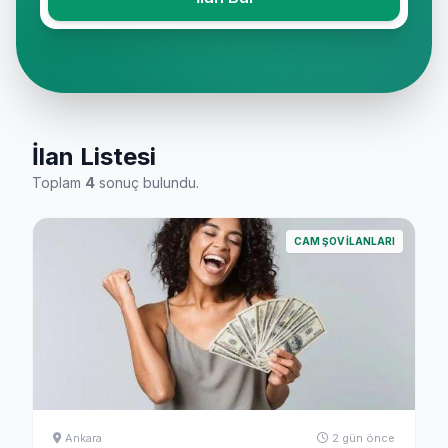
İlan Listesi
Toplam
4
sonuç bulundu.
CAM ŞOV İLANLARI
Ankara
2 gün önce