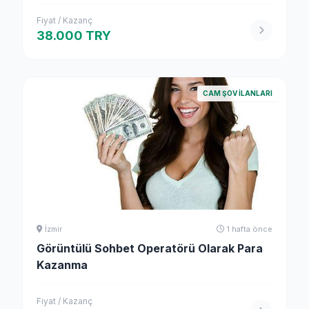
Fiyat / Kazanç
38.000 TRY
CAM ŞOV İLANLARI
İzmir
1 hafta önce
Görüntülü Sohbet Operatörü Olarak Para
Kazanma
Fiyat / Kazanç