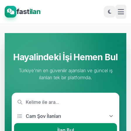
fast
ilan
Hayalindeki İşi Hemen Bul
Türkiye'nin en güvenilir ajansları ve güncel iş
ilanları tek bir platformda.
İlan Bul