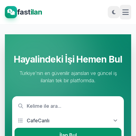
fast
ilan
Hayalindeki İşi Hemen Bul
Türkiye'nin en güvenilir ajansları ve güncel iş
ilanları tek bir platformda.
İlan Bul