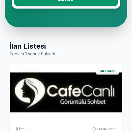
İlan Listesi
Toplam
1
sonuç bulundu.
CAFECANLI
İzmir
1 hafta önce