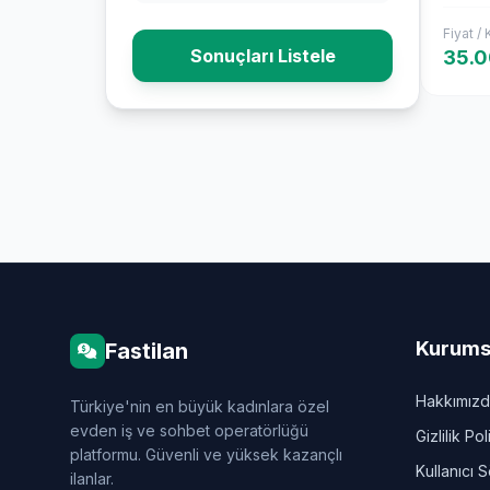
Fiyat /
Sonuçları Listele
35.
Kurums
Fastilan
Hakkımız
Türkiye'nin en büyük kadınlara özel
evden iş ve sohbet operatörlüğü
Gizlilik Pol
platformu. Güvenli ve yüksek kazançlı
Kullanıcı 
ilanlar.