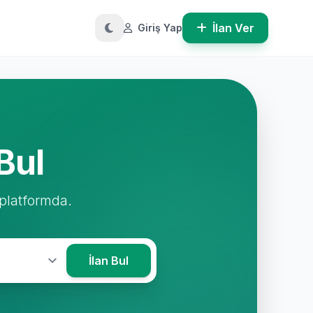
İlan Ver
Giriş Yap
Bul
 platformda.
İlan Bul