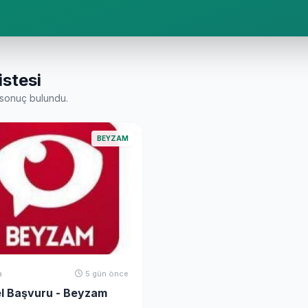
istesi
sonuç bulundu.
BEYZAM
a
5 gün önce
l Başvuru - Beyzam