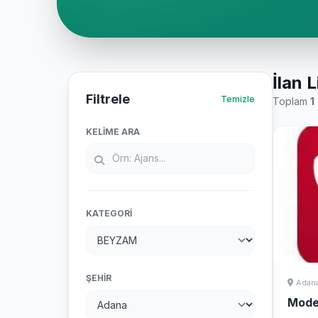
İlan L
Filtrele
Temizle
Toplam
1
KELIME ARA
KATEGORI
ŞEHIR
Adan
Mode