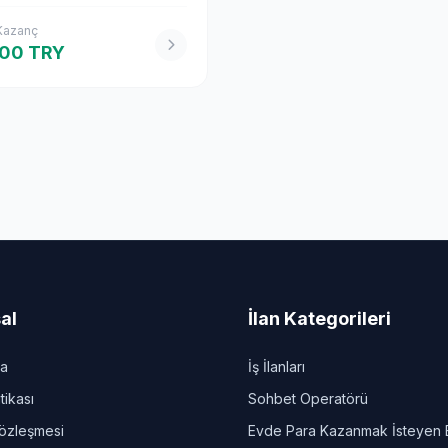
 Kazanç
000 TRY
al
İlan Kategorileri
da
İş İlanları
itikası
Sohbet Operatörü
Sözleşmesi
Evde Para Kazanmak İsteyen 