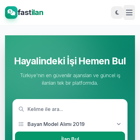
fast
ilan
Hayalindeki İşi Hemen Bul
Türkiye'nin en güvenilir ajansları ve güncel iş
ilanları tek bir platformda.
İlan Bul