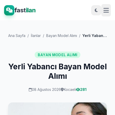
fast
ilan
Ana Sayfa
/
İlanlar
/
Bayan Model Alımı
/
Yerli Yabancı Bayan Model Alımı
BAYAN MODEL ALIMI
Yerli Yabancı Bayan Model
Alımı
08 Ağustos 2026
Kocaeli
281