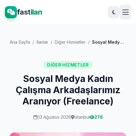
fast
ilan
Ana Sayfa
/
İlanlar
/
Diğer Hizmetler
/
Sosyal Medya Kadın Çalışma Arkadaşlarımı...
DIĞER HIZMETLER
Sosyal Medya Kadın
Çalışma Arkadaşlarımız
Aranıyor (Freelance)
03 Ağustos 2026
Istanbul
276