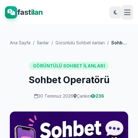
fast
ilan
Ana Sayfa
/
İlanlar
/
Görüntülü Sohbet ilanları
/
Sohbet Operatörü
GÖRÜNTÜLÜ SOHBET ILANLARI
Sohbet Operatörü
30 Temmuz 2026
Çankırı
236