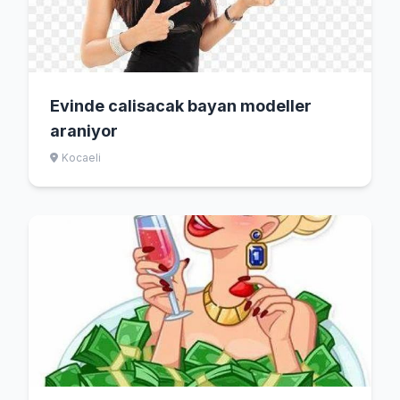
Evinde calisacak bayan modeller
araniyor
Kocaeli