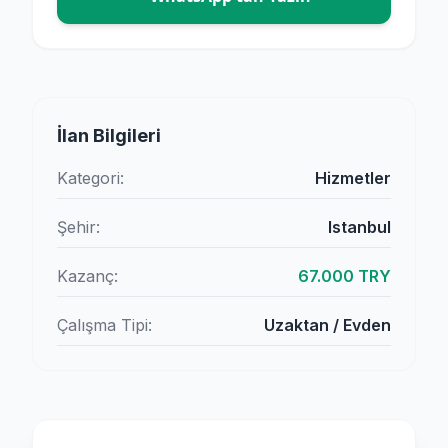
İlan Bilgileri
Kategori:
Hizmetler
Şehir:
Istanbul
Kazanç:
67.000 TRY
Çalışma Tipi:
Uzaktan / Evden