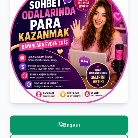
Başvur