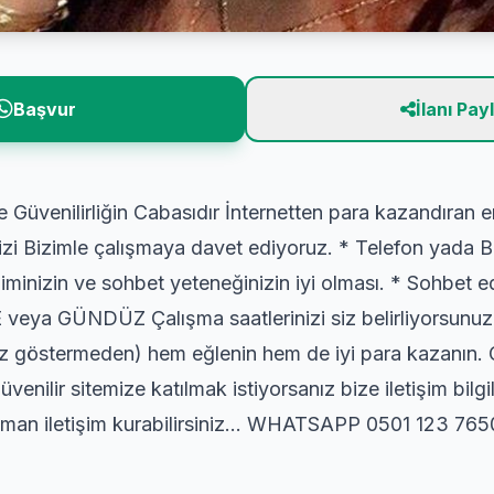
Başvur
İlanı Pay
de Güvenilirliğin Cabasıdır İnternetten para kazandıran e
sizi Bizimle çalışmaya davet ediyoruz. * Telefon yada Bil
letişiminizin ve sohbet yeteneğinizin iyi olması. * So
 veya GÜNDÜZ Çalışma saatlerinizi siz belirliyorsunuz
üz göstermeden) hem eğlenin hem de iyi para kazanın.
üvenilir sitemize katılmak istiyorsanız bize iletişim bilg
z zaman iletişim kurabilirsiniz… WHATSAPP 0501 123 765