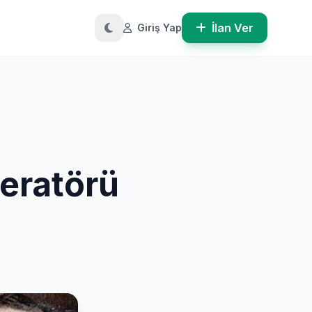
İlan Ver
Giriş Yap
eratörü