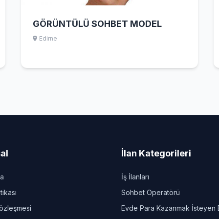
GÖRÜNTÜLÜ SOHBET MODEL
Edirne
al
İlan Kategorileri
da
İş İlanları
itikası
Sohbet Operatörü
Sözleşmesi
Evde Para Kazanmak İsteyen 