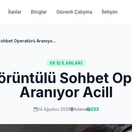
İlanlar
Bloglar
Güvenli Çalışma
İletişim
Sohbet Operatörü Aranıyo...
EK İŞ İLANLARI
Görüntülü Sohbet Op
Aranıyor Acill
04 Ağustos 2026
Adana
223