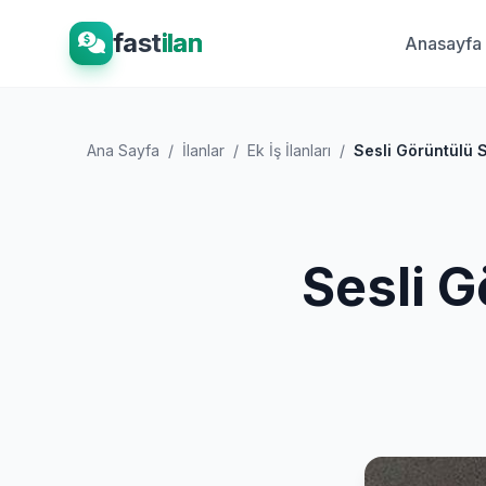
fast
ilan
Anasayfa
Ana Sayfa
/
İlanlar
/
Ek İş İlanları
/
Sesli Görüntülü 
Sesli 