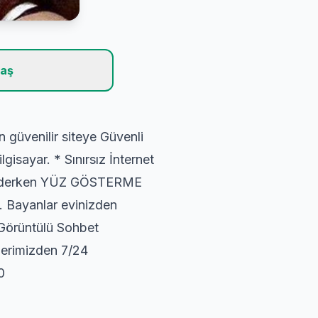
laş
n güvenilir siteye Güvenli
gisayar. * Sınırsız İnternet
hbet ederken YÜZ GÖSTERME
. Bayanlar evinizden
 Görüntülü Sohbet
ilerimizden 7/24
0