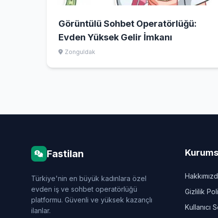
Görüntülü Sohbet Operatörlüğü:
Evden Yüksek Gelir İmkanı
Zonguldak
Kurums
Fastilan
Hakkımız
Türkiye'nin en büyük kadınlara özel
evden iş ve sohbet operatörlüğü
Gizlilik Pol
platformu. Güvenli ve yüksek kazançlı
Kullanıcı 
ilanlar.