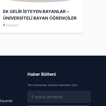
EK GELİR İSTEYEN BAYANLAR –
ÜNİVERSİTELİ BAYAN ÖĞRENCİLER
Eskişehir
Haber Bülteni
Yeni ilanlardan anında haberdar olun.
Bayanlar