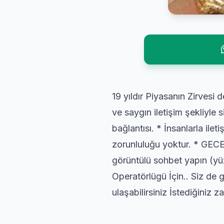
19 yıldır Piyasanın Zirvesi 
ve saygın iletişim şekliyle 
bağlantısı. * İnsanlarla i
zorunluluğu yoktur. * GECE
görüntülü sohbet yapın (y
Operatörlügü İçin.. Siz de g
ulaşabilirsiniz İstediğini