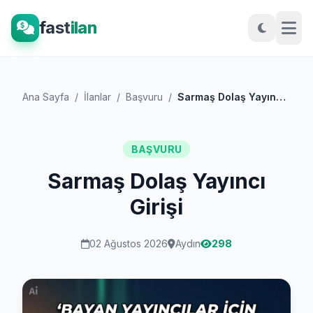
fast
ilan
Ana Sayfa
/
İlanlar
/
Başvuru
/
Sarmaş Dolaş Yayıncı Girişi
BAŞVURU
Sarmaş Dolaş Yayıncı
Girişi
02 Ağustos 2026
Aydın
298