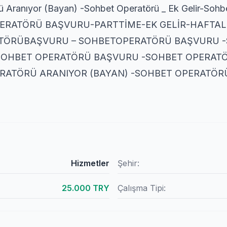
ü Aranıyor (Bayan) -Sohbet Operatörü _ Ek Gelir-Sohb
RATÖRÜ BAŞVURU-PARTTİME-EK GELİR-HAFTALI
ATÖRÜBAŞVURU – SOHBETOPERATÖRÜ BAŞVURU 
 SOHBET OPERATÖRÜ BAŞVURU -SOHBET OPERAT
RATÖRÜ ARANIYOR (BAYAN) -SOHBET OPERATÖRÜ
Hizmetler
Şehir:
25.000 TRY
Çalışma Tipi: