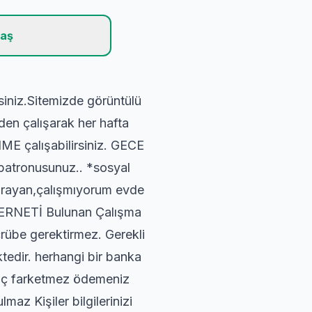
laş
siniz.Sitemizde görüntülü
den çalışarak her hafta
ME çalışabilirsiniz. GECE
 patronusunuz.. *sosyal
 arayan,çalışmıyorum evde
ERNETİ Bulunan Çalışma
crübe gerektirmez. Gerekli
tedir. herhangi bir banka
n hiç farketmez ödemeniz
maz Kişiler bilgilerinizi