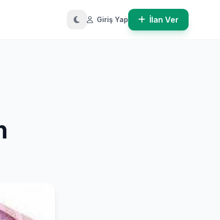
İlan Ver
Giriş Yap
n