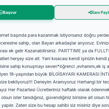
Başvur
İlanı Pay
ternet başında para kazanmak istiyorsanız doğru yerde
ceresine sahip, olan Bayan arkadaşlar arıyoruz. Eviniz
ası ek gelir Kazanabilirsiniz. PARTTIME ya da FULLTI
ri herşey size ait. Yani kısacası kendi işinizin kendi
erisine sahip konuşmayı seven*öğrenci ,evhanımı,ek iş
diyen 18-yaşından büyük BİLGİSAYARI KAMERASI İNT
emize bekliyoruz!!! Deneyim Aramıyoruz Herhangi bir te
yız Her Pazartesi Ücretlerimiz haftalık olarak ödenmek
t olsun ister tanıdığınız, güvendiğiniz birisine ait olsu
yapılır. Zaten size bu hesap sahibi siz misiniz diye sorul