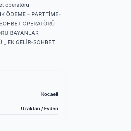
et operatörü
K ÖDEME – PARTTİME-
-SOHBET OPERATÖRÜ
ÖRÜ BAYANLAR
 _ EK GELİR-SOHBET
Kocaeli
Uzaktan / Evden