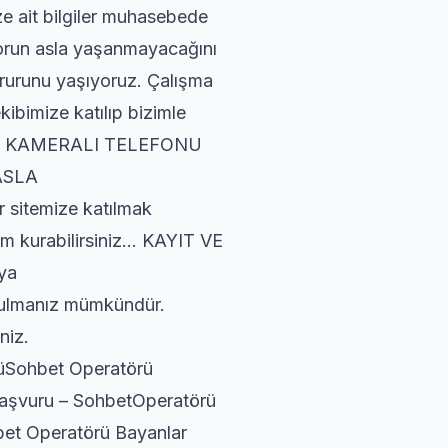
ize ait bilgiler muhasebede
r sorun asla yaşanmayacağını
gururunu yaşıyoruz. Çalışma
kibimize katılıp bizimle
veya KAMERALI TELEFONU
ASLA
 sitemize katılmak
işim kurabilirsiniz… KAYIT VE
ya
bulmanız mümkündür.
niz.
ohbet Operatörü
Başvuru – SohbetOperatörü
bet Operatörü Bayanlar