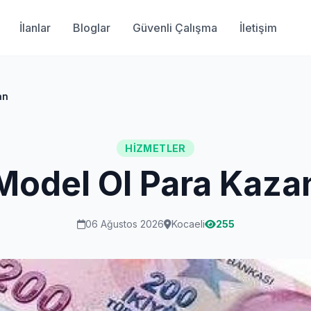
İlanlar
Bloglar
Güvenli Çalışma
İletişim
an
HIZMETLER
Model Ol Para Kaza
06 Ağustos 2026
Kocaeli
255