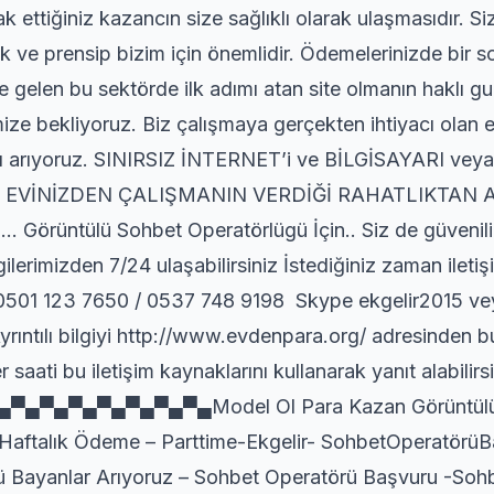
k ettiğiniz kazancın size sağlıklı olarak ulaşmasıdır. S
lilik ve prensip bizim için önemlidir. Ödemelerinizde bi
üre gelen bu sektörde ilk adımı atan site olmanın haklı 
mize bekliyoruz. Biz çalışmaya gerçekten ihtiyacı olan e
rı arıyoruz. SINIRSIZ İNTERNET’i ve BİLGİSAYARI 
 EVİNİZDEN ÇALIŞMANIN VERDİĞİ RAHATLIKTAN 
rüntülü Sohbet Operatörlügü İçin.. Siz de güvenilir
ilgilerimizden 7/24 ulaşabilirsiniz İstediğiniz zaman ilet
501 123 7650 / 0537 748 9198 Skype ekgelir2015 ve
ıntılı bilgiyi http://www.evdenpara.org/ adresinden 
 saati bu iletişim kaynaklarını kullanarak yanıt alabilirsi
▀▄▀▄▀▄▀▄▀▄▀▄Model Ol Para Kazan GörüntülüS
-Haftalık Ödeme – Parttime-Ekgelir- SohbetOperatörü
 Bayanlar Arıyoruz – Sohbet Operatörü Başvuru -Soh