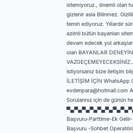
istemiyoruz., önemli olan ha
gizlenir asla Bilinmez. Giz
temin ediyoruz. Yıllardır s
azimli bütün bayanları site
devam edecek yol arkaşla
olan BAYANLAR DENEYİN
VAZGEÇEMEYECEKSİNİZ….. Gö
istiyorsanız bize iletişim b
İLETİŞİM İÇİN WhatsApp 0
evdenpara@hotmail.com Ayr
Sorularınız için de günün her
▀▄▀▄▀▄▀▄▀▄▀▄▀▄▀▄▀▄▀▄
Başvuru-Parttime-Ek Gelir
Başvuru -Sohbet Operatörü