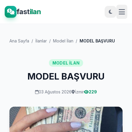
fast
ilan
Ana Sayfa
/
İlanlar
/
Model İlan
/
MODEL BAŞVURU
MODEL İLAN
MODEL BAŞVURU
03 Ağustos 2026
İzmir
229