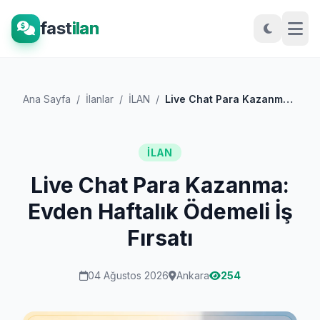
fast
ilan
Ana Sayfa
/
İlanlar
/
İLAN
/
Live Chat Para Kazanma: Evden Haftalık Ö...
İLAN
Live Chat Para Kazanma:
Evden Haftalık Ödemeli İş
Fırsatı
04 Ağustos 2026
Ankara
254