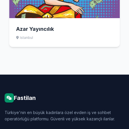
Azar Yayıncılık
Istanbul
Fastilan
Türkiye'nin en büyük kadınlara özel evden iş ve sohbet
operatörlüğü platformu. Güvenli ve yüksek kazançlı ilanlar.