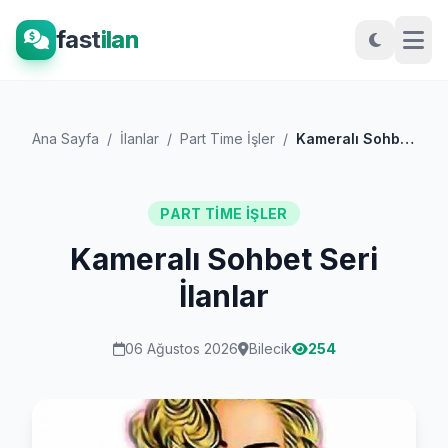
fast
ilan
Ana Sayfa
/
İlanlar
/
Part Time İşler
/
Kameralı Sohbet Seri İlanlar
PART TIME İŞLER
Kameralı Sohbet Seri
İlanlar
06 Ağustos 2026
Bilecik
254