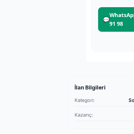
WhatsApp
💬
91 98
İlan Bilgileri
Kategori:
So
Kazanç: