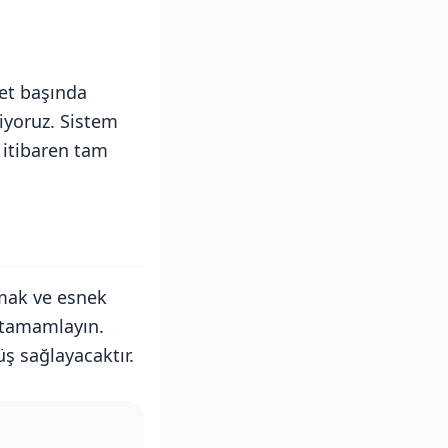
net başında
iyoruz. Sistem
 itibaren tam
lmak ve esnek
 tamamlayın.
ş sağlayacaktır.