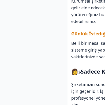
Kurumsal şirketi
gelir elde edece
yürüteceğiniz bu
edebilirsiniz.
Günlük İstedi
Belli bir mesai s
sisteme giriş yap
vakitlerinizde sa
👩‍𝔰
Sadece K
Şirketimizin sund
için geçerlidir. İ
profesyonel yöne
alın.