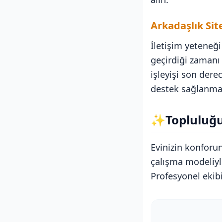
Arkadaşlık Sit
İletişim yeteneği
geçirdiği zamanı
işleyişi son dere
destek sağlanmak
✨
Topluluğ
Evinizin konforun
çalışma modeliyl
Profesyonel ekib