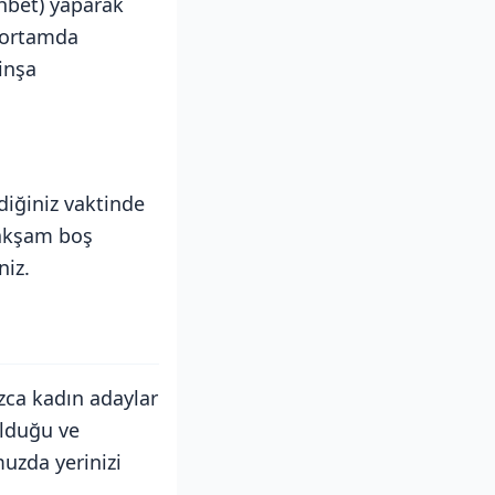
hbet) yaparak
l ortamda
inşa
diğiniz vaktinde
 akşam boş
niz.
ızca kadın adaylar
olduğu ve
uzda yerinizi