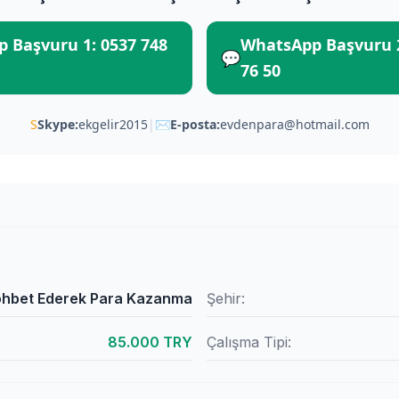
 Başvuru 1: 0537 748
WhatsApp Başvuru 2
💬
76 50
S
Skype:
ekgelir2015
|
✉
E-posta:
evdenpara@hotmail.com
hbet Ederek Para Kazanma
Şehir:
85.000 TRY
Çalışma Tipi: