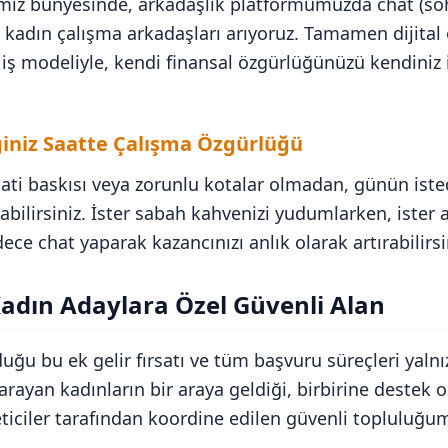
miz bünyesinde, arkadaşlık platformumuzda chat (so
k kadın çalışma arkadaşları arıyoruz. Tamamen dijita
 iş modeliyle, kendi finansal özgürlüğünüzü kendiniz 
ğiniz Saatte Çalışma Özgürlüğü
aati baskısı veya zorunlu kotalar olmadan, günün iste
abilirsiniz. İster sabah kahvenizi yudumlarken, ister
dece chat yaparak kazancınızı anlık olarak artırabilirsi
adın Adaylara Özel Güvenli Alan
uğu bu ek gelir fırsatı ve tüm başvuru süreçleri yaln
ş arayan kadınların bir araya geldiği, birbirine destek 
ticiler tarafından koordine edilen güvenli topluluğum