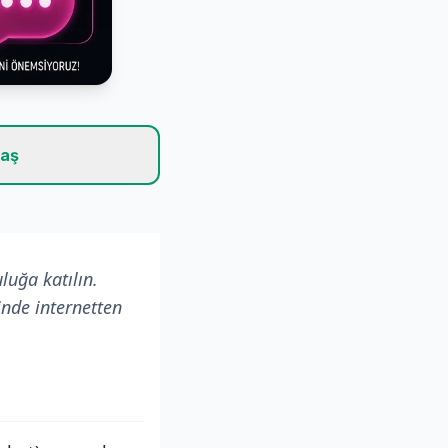
laş
luğa katılın.
inde internetten