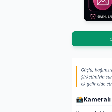
Güçlü, bağımsız
Şirketimizin su
ek gelir elde et
📸
Kameralı 