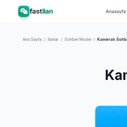
fast
ilan
Anasayfa
Ana Sayfa
/
İlanlar
/
Sohbet Model
/
Kameralı Sohbet
Kam