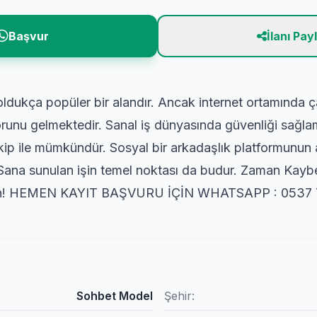
Başvur
İlanı Pay
 oldukça popüler bir alandır. Ancak internet ortamında ç
sorunu gelmektedir. Sanal iş dünyasında güvenliği sağl
ekip ile mümkündür. Sosyal bir arkadaşlık platformunun
ir. Sana sunulan işin temel noktası da budur. Zaman Ka
yın! HEMEN KAYIT BAŞVURU İÇİN WHATSAPP : 0537 
Sohbet Model
Şehir: