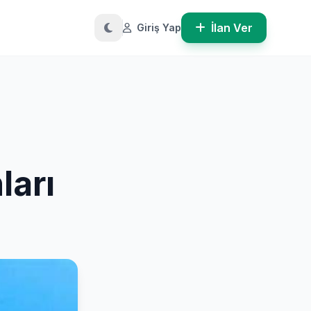
İlan Ver
Giriş Yap
ları