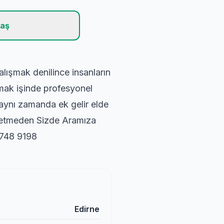
laş
alışmak denilince insanların
amak işinde profesyonel
 aynı zamanda ek gelir elde
ybetmeden Sizde Aramıza
748 9198
Edirne