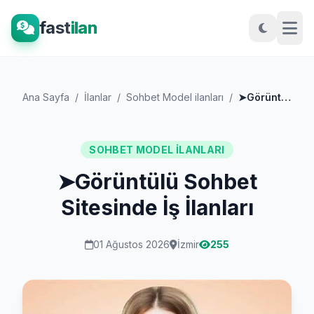
fast
ilan
Ana Sayfa
/
İlanlar
/
Sohbet Model ilanları
/
➤Görüntülü Sohbet Sitesinde İş İlanları
SOHBET MODEL ILANLARI
➤Görüntülü Sohbet
Sitesinde İş İlanları
01 Ağustos 2026
İzmir
255