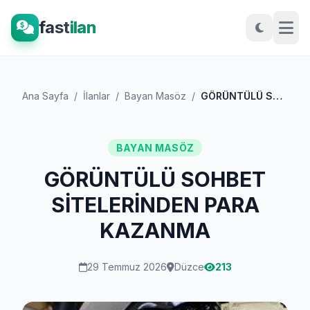
fast
ilan
Ana Sayfa
/
İlanlar
/
Bayan Masöz
/
GÖRÜNTÜLÜ SOHBET SİTELERİNDEN PARA KAZAN...
BAYAN MASÖZ
GÖRÜNTÜLÜ SOHBET
SİTELERİNDEN PARA
KAZANMA
29 Temmuz 2026
Düzce
213