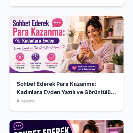
Sohbet Ederek Para Kazanma:
Kadınlara Evden Yazılı ve Görüntülü
Dijital Operatörlük Rehberi
Malatya