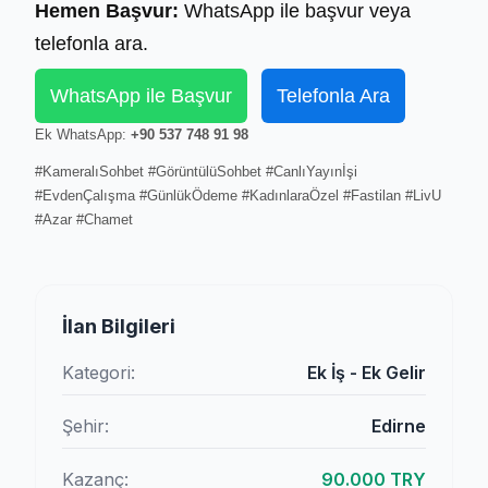
Hemen Başvur:
WhatsApp ile başvur veya
telefonla ara.
WhatsApp ile Başvur
Telefonla Ara
Ek WhatsApp:
+90 537 748 91 98
#KameralıSohbet #GörüntülüSohbet #CanlıYayınİşi
#EvdenÇalışma #GünlükÖdeme #KadınlaraÖzel #Fastilan #LivU
#Azar #Chamet
İlan Bilgileri
Kategori:
Ek İş - Ek Gelir
Şehir:
Edirne
Kazanç:
90.000 TRY