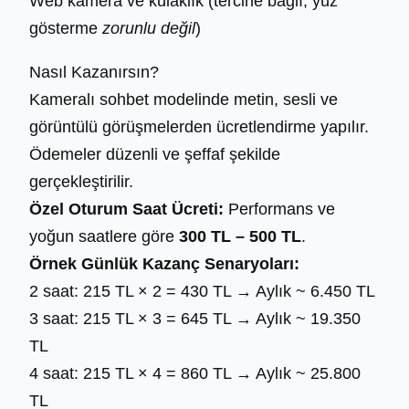
Web kamera ve kulaklık (tercihe bağlı; yüz
gösterme
zorunlu değil
)
Nasıl Kazanırsın?
Kameralı sohbet modelinde metin, sesli ve
görüntülü görüşmelerden ücretlendirme yapılır.
Ödemeler düzenli ve şeffaf şekilde
gerçekleştirilir.
Özel Oturum Saat Ücreti:
Performans ve
yoğun saatlere göre
300 TL – 500 TL
.
Örnek Günlük Kazanç Senaryoları:
2 saat: 215 TL × 2 = 430 TL → Aylık ~ 6.450 TL
3 saat: 215 TL × 3 = 645 TL → Aylık ~ 19.350
TL
4 saat: 215 TL × 4 = 860 TL → Aylık ~ 25.800
TL