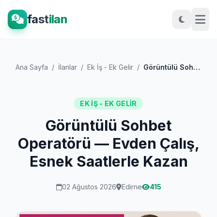
fast
ilan
Ana Sayfa
/
İlanlar
/
Ek İş - Ek Gelir
/
Görüntülü Sohbet Operatörü — Evden Çalış...
EK İŞ - EK GELIR
Görüntülü Sohbet
Operatörü — Evden Çalış,
Esnek Saatlerle Kazan
02 Ağustos 2026
Edirne
415