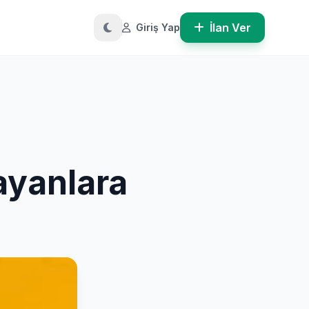
İlan Ver
Giriş Yap
ayanlara