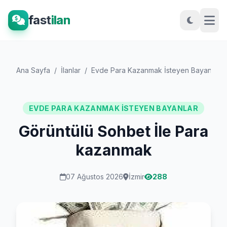
fast
ilan
Ana Sayfa
/
İlanlar
/
Evde Para Kazanmak İsteyen Bayanlar
/
EVDE PARA KAZANMAK İSTEYEN BAYANLAR
Görüntülü Sohbet İle Para
kazanmak
07 Ağustos 2026
İzmir
288