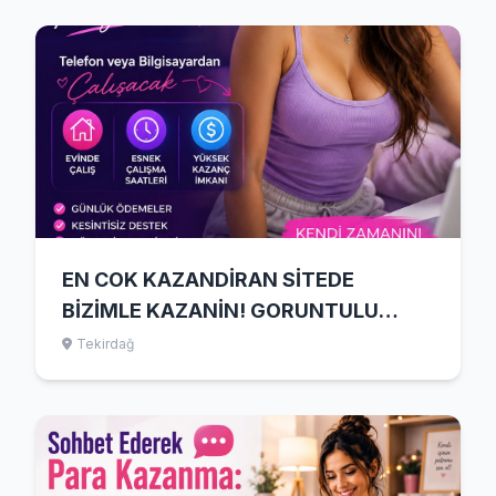
EN COK KAZANDİRAN SİTEDE
BİZİMLE KAZANİN! GORUNTULU
SOHBET OPERATORU
Tekirdağ