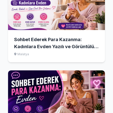
Sohbet Ederek Para Kazanma:
Kadınlara Evden Yazılı ve Görüntülü
Dijital Operatörlük Rehberi
Malatya