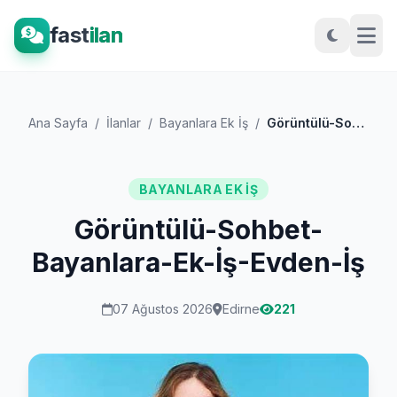
fast
ilan
Ana Sayfa
/
İlanlar
/
Bayanlara Ek İş
/
Görüntülü-Sohbet-Bayanlara-Ek-İş-Evden-İ...
BAYANLARA EK İŞ
Görüntülü-Sohbet-
Bayanlara-Ek-İş-Evden-İş
07 Ağustos 2026
Edirne
221