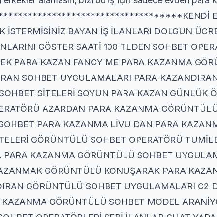
i erkekler aramasın, bizi bu iş için sadece evden para
***************************************KENDİ
İSTERMİSİNİZ BAYAN İŞ İLANLARI DOLGUN ÜCRE
NLARINI GÖSTER SAATİ 100 TLDEN SOHBET OPERAT
K PARA KAZAN FANCY ME PARA KAZANMA GÖRÜN
IRAN SOHBET UYGULAMALARI PARA KAZANDIRAN 
 SOHBET SİTELERİ SOYUN PARA KAZAN GÜNLÜK 
ERATÖRÜ AZARDAN PARA KAZANMA GÖRÜNTÜLU
̈ SOHBET PARA KAZANMA LİVU DAN PARA KAZANM
ELERİ GÖRÜNTÜLÜ SOHBET OPERATÖRÜ TUMİ
 PARA KAZANMA GÖRÜNTÜLÜ SOHBET UYGUL
ANMAK GÖRÜNTÜLÜ KONUŞARAK PARA KAZANM
RAN GÖRÜNTÜLÜ SOHBET UYGULAMALARI C2
A KAZANMA GÖRÜNTÜLÜ SOHBET MODEL ARANİ