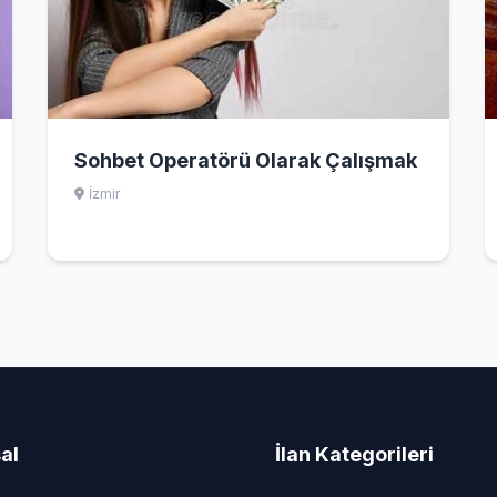
Sohbet Operatörü Olarak Çalışmak
İzmir
al
İlan Kategorileri