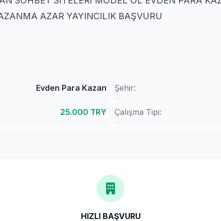
AN SOHBET SİTELERİ MODEL OL EVDEN PARA KA
AZANMA AZAR YAYINCILIK BAŞVURU
Evden Para Kazan
Şehir:
25.000 TRY
Çalışma Tipi:
HIZLI BAŞVURU