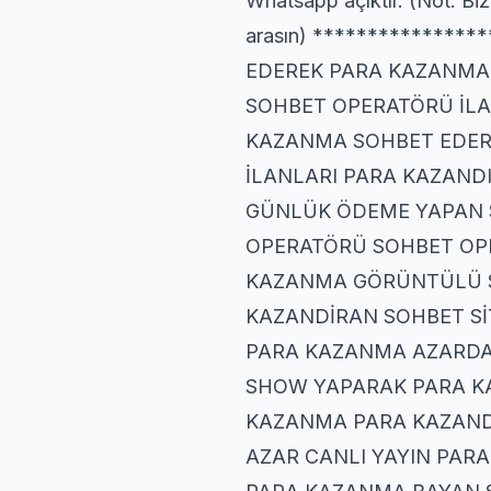
Whatsapp açıktır. (Not: Biz
arasın) **************
EDEREK PARA KAZANMAK 
SOHBET OPERATÖRÜ İLA
KAZANMA SOHBET EDERE
İLANLARI PARA KAZAND
GÜNLÜK ÖDEME YAPAN
OPERATÖRÜ SOHBET OP
KAZANMA GÖRÜNTÜLU
KAZANDİRAN SOHBET SİT
PARA KAZANMA AZARDA
SHOW YAPARAK PARA KAZ
KAZANMA PARA KAZANDI
AZAR CANLI YAYIN PAR