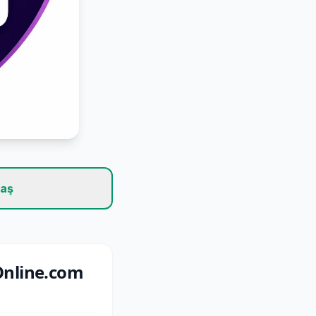
laş
eOnline.com