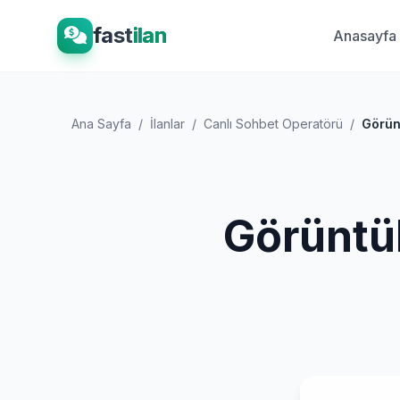
fast
ilan
Anasayfa
Ana Sayfa
/
İlanlar
/
Canlı Sohbet Operatörü
/
Görünt
Görüntül