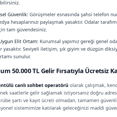
bilirsiniz.
sel Güvenlik:
Görüşmeler esnasında şahsi telefon nu
dya hesaplarınızı paylaşmak yasaktır. Odalar tarafım
çin tam güvendesiniz.
Uygun Elit Ortam:
Kurumsal yapımız gereği genel oda
 yasaktır. Seviyeli iletişim, şık giyim ve düzgün diksi
ortamı sunulur.
m 50.000 TL Gelir Fırsatıyla Ücretsiz Ka
ntülü canlı sohbet operatörü
olarak çalışmak, kendi
nek saatlerle gelir sağlamak istiyorsanız doğru adres
crübe şartı ve kayıt ücreti olmadan, tamamen güvenli 
syonel sistemimize katılarak geleceğinizi maddi güve