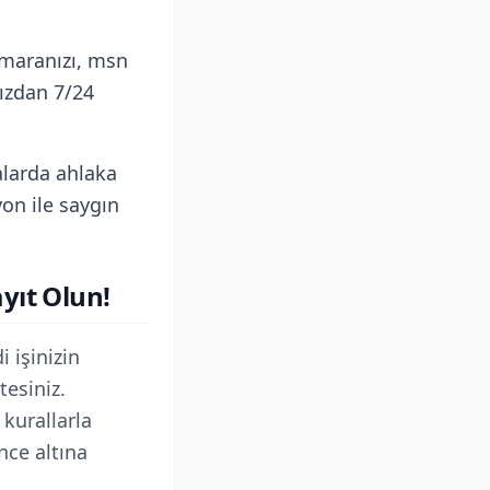
maranızı, msn
ızdan 7/24
larda ahlaka
yon ile saygın
yıt Olun!
 işinizin
tesiniz.
kurallarla
nce altına