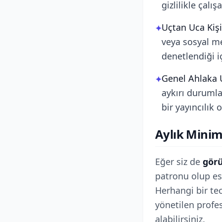
gizlilikle çalışa
Uçtan Uca Kişi
✦
veya sosyal me
denetlendiği i
Genel Ahlaka 
✦
aykırı durumlar
bir yayıncılık 
Aylık Minimu
Eğer siz de
görü
patronu olup es
Herhangi bir te
yönetilen profe
alabilirsiniz.