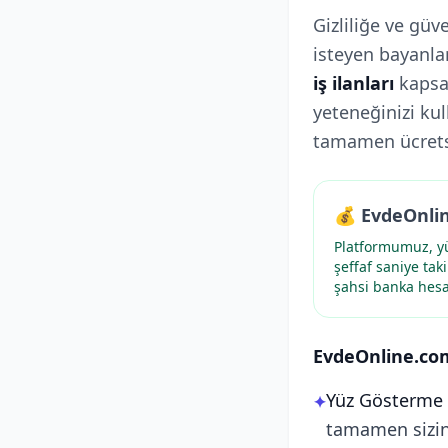
Gizliliğe ve gü
isteyen bayanla
iş ilanları
kapsam
yeteneğinizi ku
tamamen ücretsi
💰 EvdeOnli
Platformumuz, yü
şeffaf saniye tak
şahsi banka hesa
EvdeOnline.com
Yüz Gösterme 
✦
tamamen sizin 