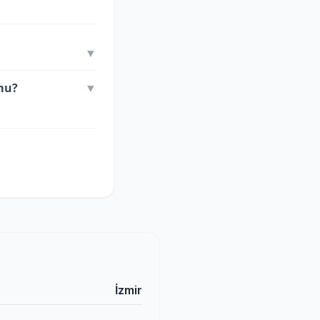
▼
 mu?
▼
İzmir