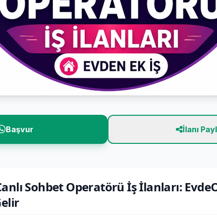
Başvur
İlanı Pay
anlı Sohbet Operatörü İş İlanları: Evd
elir