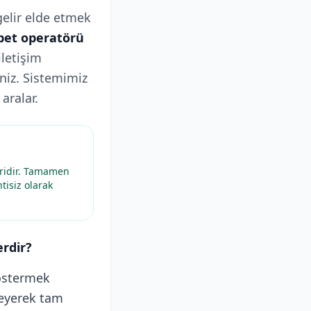
gelir elde etmek
bet operatörü
letişim
iniz. Sistemimiz
aralar.
iridir. Tamamen
tisiz olarak
rdir?
östermek
leyerek tam