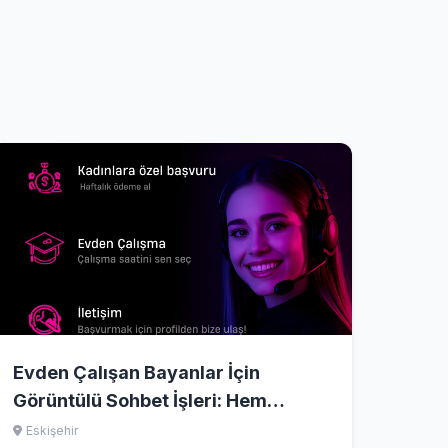
Evden Çalışan Bayanlar İçin
Görüntülü Sohbet İşleri: Hem
Kazançlı Hem de Keyifli Bir İş
Eskişehir