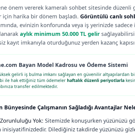
vene önem vererek kameralı sohbet sitesinde düzenli 
r için harika bir dönem başladı.
Görüntülü canlı soh
ında, evinizin konforunda veya iş yerinizde sadece i
llanarak
aylık minimum 50.000 TL gelir
sağlayabilirs
z kayıt imkanıyla oturduğunuz yerden kazanç kapısı 
ne.com Bayan Model Kadrosu ve Ödeme Sistemi
ksek gelirli iş bulma imkanı sağlayan en güvenilir altyapılardan b
ibi ile hak ettiğiniz tüm ödemeler
haftalık düzenli periyotlarla
kesin
bınıza transfer edilmektedir.
 Bünyesinde Çalışmanın Sağladığı Avantajlar Nele
Zorunluluğu Yok:
Sitemizde konuşurken yüzünüzü g
inisiyatifinizdedir. Dilediğiniz takdirde yüzünüzü giz