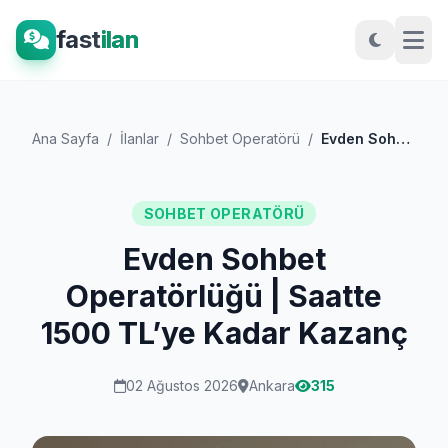
fast
ilan
Ana Sayfa
/
İlanlar
/
Sohbet Operatörü
/
Evden Sohbet Operatörlüğü | Saatte 1500...
SOHBET OPERATÖRÜ
Evden Sohbet
Operatörlüğü | Saatte
1500 TL’ye Kadar Kazanç
02 Ağustos 2026
Ankara
315