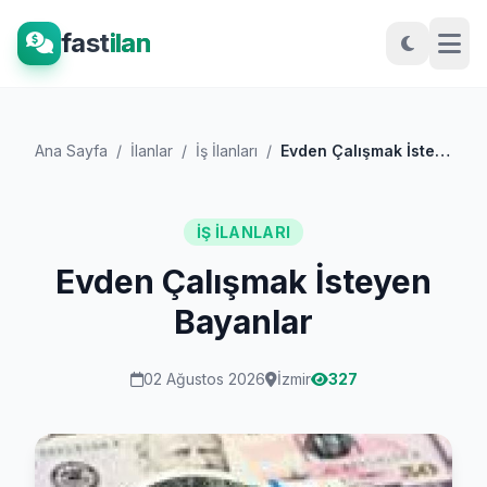
fast
ilan
Ana Sayfa
/
İlanlar
/
İş İlanları
/
Evden Çalışmak İsteyen Bayanlar
İŞ İLANLARI
Evden Çalışmak İsteyen
Bayanlar
02 Ağustos 2026
İzmir
327