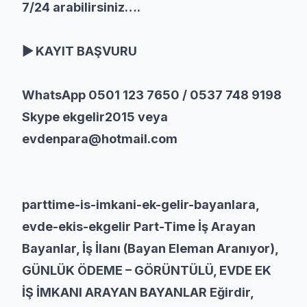
7/24 arabilirsiniz….
▶ KAYIT BAŞVURU
WhatsApp 0501 123 7650 / 0537 748 9198
Skype ekgelir2015 veya
evdenpara@hotmail.com
parttime-is-imkani-ek-gelir-bayanlara,
evde-ekis-ekgelir Part-Time İş Arayan
Bayanlar, İş İlanı (Bayan Eleman Aranıyor),
GÜNLÜK ÖDEME – GÖRÜNTÜLÜ, EVDE EK
İŞ İMKANI ARAYAN BAYANLAR Eğirdir,