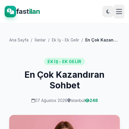
fast
ilan
Ana Sayfa
/
İlanlar
/
Ek İş - Ek Gelir
/
En Çok Kazandıran Sohbet
EK İŞ - EK GELIR
En Çok Kazandıran
Sohbet
07 Ağustos 2026
Istanbul
248